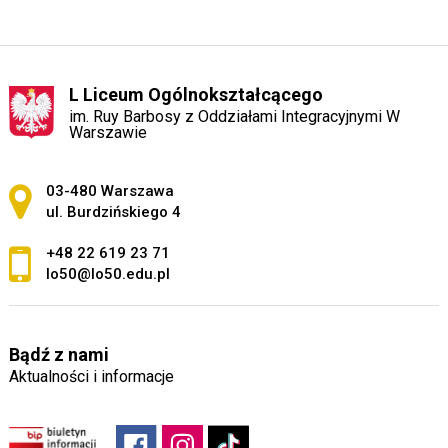
L Liceum Ogólnokształcącego
im. Ruy Barbosy z Oddziałami Integracyjnymi W
Warszawie
Adres pocztowy:
03-480 Warszawa
ul. Burdzińskiego 4
+48 22 619 23 71
lo50@lo50.edu.pl
Bądź z nami
Aktualności i informacje