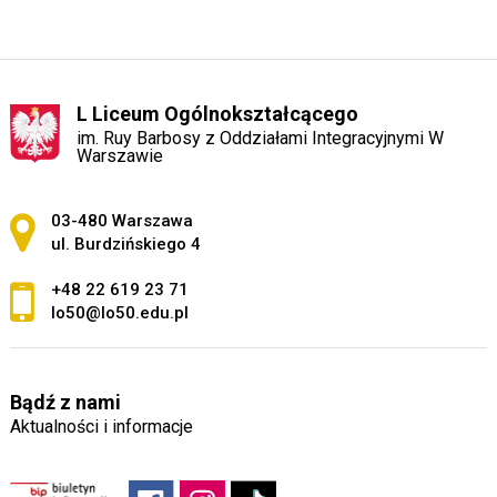
L Liceum Ogólnokształcącego
im. Ruy Barbosy z Oddziałami Integracyjnymi W
Warszawie
Adres pocztowy:
03-480 Warszawa
ul. Burdzińskiego 4
+48 22 619 23 71
lo50@lo50.edu.pl
Bądź z nami
Aktualności i informacje