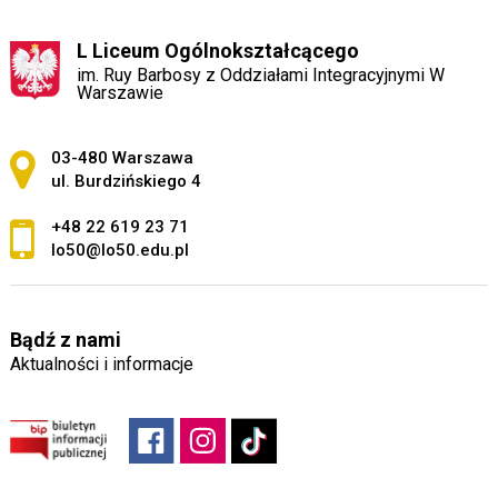
L Liceum Ogólnokształcącego
im. Ruy Barbosy z Oddziałami Integracyjnymi W
Warszawie
Adres pocztowy:
03-480 Warszawa
ul. Burdzińskiego 4
+48 22 619 23 71
lo50@lo50.edu.pl
Bądź z nami
Aktualności i informacje