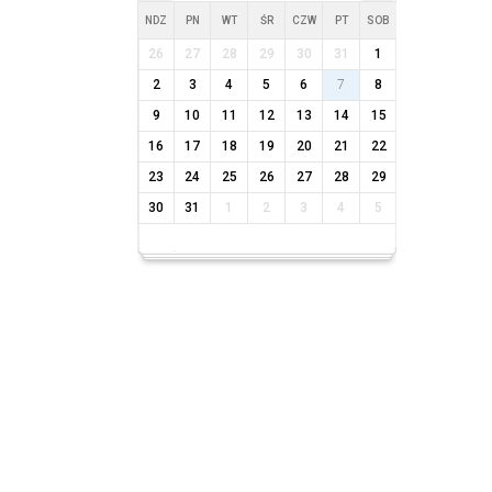
NDZ
PN
WT
ŚR
CZW
PT
SOB
26
27
28
29
30
31
1
2
3
4
5
6
7
8
9
10
11
12
13
14
15
16
17
18
19
20
21
22
23
24
25
26
27
28
29
30
31
1
2
3
4
5