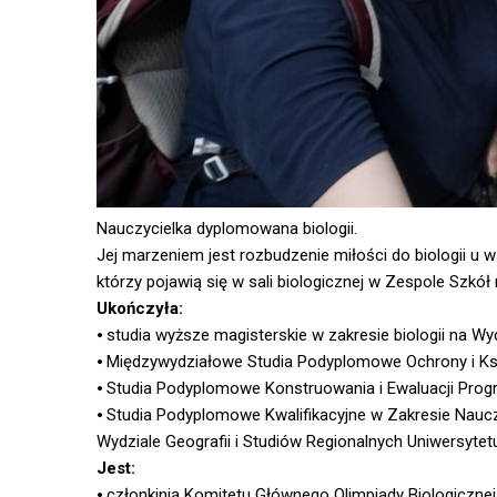
Nauczycielka dyplomowana biologii.
Jej marzeniem jest rozbudzenie miłości do biologii u 
którzy pojawią się w sali biologicznej w Zespole Szkół 
Ukończyła:
⦁ studia wyższe magisterskie w zakresie biologii na Wy
⦁ Międzywydziałowe Studia Podyplomowe Ochrony i K
⦁ Studia Podyplomowe Konstruowania i Ewaluacji Pro
⦁ Studia Podyplomowe Kwalifikacyjne w Zakresie Naucz
Wydziale Geografii i Studiów Regionalnych Uniwersyte
Jest:
⦁ członkinią Komitetu Głównego Olimpiady Biologicznej