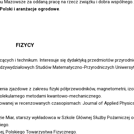
onu Mazowsze za oddaną pracę na rzecz związku i dobra wspólnego.
a Polski i aranżacje ogrodowe
.
FIZYCY
łcących i technikum. Interesuje się dydaktyką przedmiotów przyrodn
ędzywydziałowych Studiów Matematyczno-Przyrodniczych Uniwersy
enia zjazdowe z zakresu fizyki półprzewodników, magnetometrii, iz
a molekularnego metodami kwantowo-mechanicznego.
kowanej w recenzowanych czasopismach: Journal of Applied Physics
e Miar, starszy wykładowca w Szkole Głównej Służby Pożarniczej o
iego.
ej, Polskiego Towarzystwa Fizycznego.