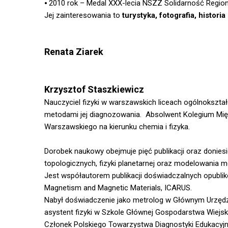
⦁ 2010 rok – Medal XXX-lecia NSZZ Solidarność Regi
Jej zainteresowania to
turystyka, fotografia, histori
Renata Ziarek
Krzysztof Staszkiewicz
Nauczyciel fizyki w warszawskich liceach ogólnokszta
metodami jej diagnozowania. Absolwent Kolegium Mi
Warszawskiego na kierunku chemia i fizyka.
Dorobek naukowy obejmuje pięć publikacji oraz doniesi
topologicznych, fizyki planetarnej oraz modelowani
Jest współautorem publikacji doświadczalnych opubli
Magnetism and Magnetic Materials, ICARUS.
Nabył doświadczenie jako metrolog w Głównym Urzędzi
asystent fizyki w Szkole Głównej Gospodarstwa Wiejsk
Członek Polskiego Towarzystwa Diagnostyki Edukacyjn