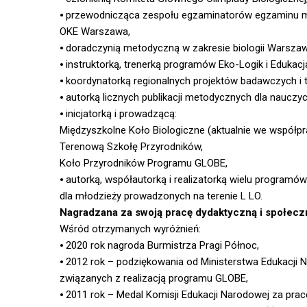
⦁ przewodnicząca zespołu egzaminatorów egzaminu ma
OKE Warszawa,
⦁ doradczynią metodyczną w zakresie biologii Warsza
⦁ instruktorką, trenerką programów Eko-Logik i Edukacj
⦁ koordynatorką regionalnych projektów badawczych
⦁ autorką licznych publikacji metodycznych dla nauczycie
⦁ inicjatorką i prowadzącą:
Międzyszkolne Koło Biologiczne (aktualnie we współpr
Terenową Szkołę Przyrodników,
Koło Przyrodników Programu GLOBE,
⦁ autorką, współautorką i realizatorką wielu programó
dla młodzieży prowadzonych na terenie L LO.
Nagradzana za swoją pracę dydaktyczną i społecz
Wśród otrzymanych wyróżnień:
⦁ 2020 rok nagroda Burmistrza Pragi Północ,
⦁ 2012 rok – podziękowania od Ministerstwa Edukacji 
związanych z realizacją programu GLOBE,
⦁ 2011 rok – Medal Komisji Edukacji Narodowej za p