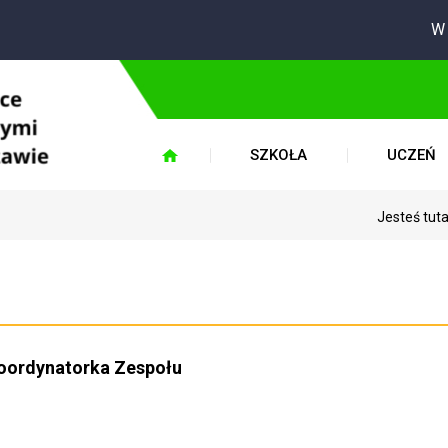
W okresi
SZKOŁA
UCZEŃ
Jesteś tut
oordynatorka Zespołu