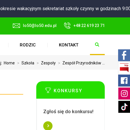
e wakacyjnym sekretariat szkoły czynny w godzinach 9:00 - 15:
lo50@lo50.edu.pl
+48 22 619 23 71
RODZIC
KONTAKT
aj:
Home
>
Szkoła
>
Zespoły
>
Zespół Przyrodników ...
KONKURSY
Zgłoś się do konkursu!