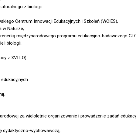
turalnego z biologii
wskiego Centrum Innowacji Edukacyjnych i Szkoleń (WCIES),
a w Naturze,
 i trenerką międzynarodowego programu edukacyjno-badawczego GL
li biologii,
acy z XVI LO)
w edukacyjnych
ną.
Narodowej za wieloletnie organizowanie i prowadzenie zadań edukac
racę dydaktyczno-wychowawczą,