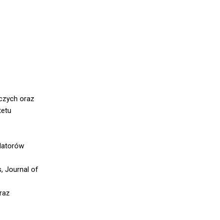
iczych oraz
tetu
olatorów
, Journal of
raz