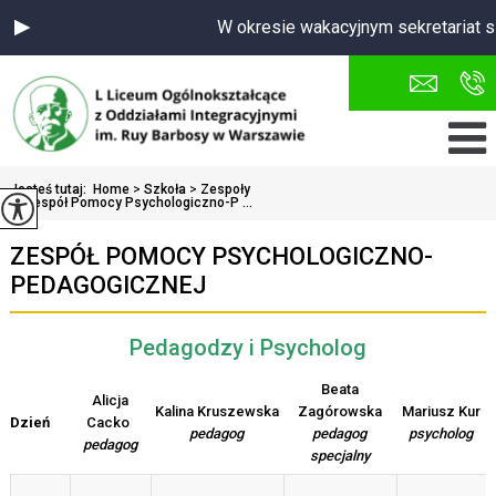
W okresie wakacyjnym sekretariat sz
Jesteś tutaj:
Home
>
Szkoła
>
Zespoły
>
Zespół Pomocy Psychologiczno-P ...
ZESPÓŁ POMOCY PSYCHOLOGICZNO-
PEDAGOGICZNEJ
Pedagodzy i Psycholog
Beata
Alicja
Kalina
Kruszewska
Zagórowska
Mariusz
Kur
Dzień
Cacko
pedagog
pedagog
psycholog
pedagog
specjalny