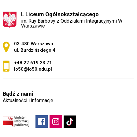
L Liceum Ogólnokształcącego
im. Ruy Barbosy z Oddziałami Integracyjnymi W
Warszawie
Adres pocztowy:
03-480 Warszawa
ul. Burdzińskiego 4
+48 22 619 23 71
lo50@lo50.edu.pl
Bądź z nami
Aktualności i informacje