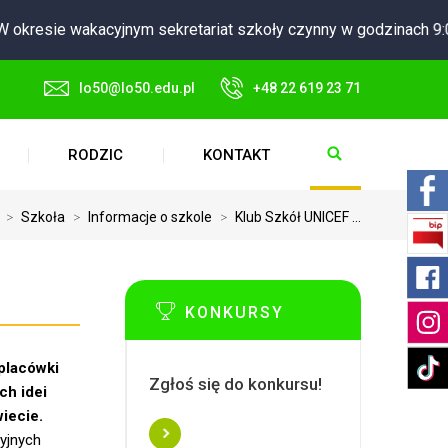
okresie wakacyjnym sekretariat szkoły czynny w godzinach 9:00
lo50@lo50.edu.pl
+48 22 619 23 71
RODZIC
KONTAKT
>
Szkoła
>
Informacje o szkole
>
Klub Szkół UNICEF ...
KONKURSY
 placówki
Zgłoś się do konkursu!
h idei
iecie.
cyjnych