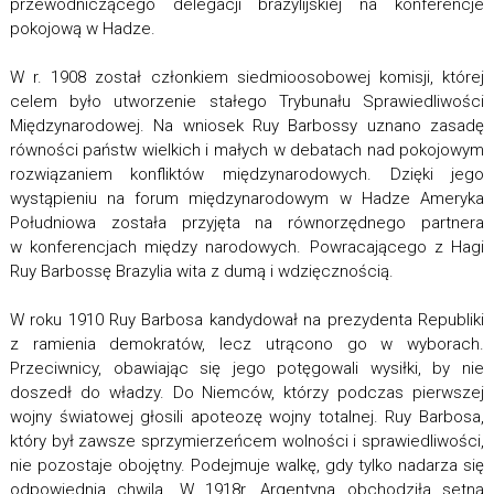
przewodniczącego delegacji brazylijskiej na konferencje
pokojową w Hadze.
W r. 1908 został członkiem siedmioosobowej komisji, której
celem było utworzenie stałego Trybunału Sprawiedliwości
Międzynarodowej. Na wniosek Ruy Barbossy uznano zasadę
równości państw wielkich i małych w debatach nad pokojowym
rozwiązaniem konfliktów międzynarodowych. Dzięki jego
wystąpieniu na forum międzynarodowym w Hadze Ameryka
Południowa została przyjęta na równorzędnego partnera
w konferencjach między narodowych. Powracającego z Hagi
Ruy Barbossę Brazylia wita z dumą i wdzięcznością.
W roku 1910 Ruy Barbosa kandydował na prezydenta Republiki
z ramienia demokratów, lecz utrącono go w wyborach.
Przeciwnicy, obawiając się jego potęgowali wysiłki, by nie
doszedł do władzy. Do Niemców, którzy podczas pierwszej
wojny światowej głosili apoteozę wojny totalnej. Ruy Barbosa,
który był zawsze sprzymierzeńcem wolności i sprawiedliwości,
nie pozostaje obojętny. Podejmuje walkę, gdy tylko nadarza się
odpowiednia chwila. W 1918r. Argentyna obchodziła setną