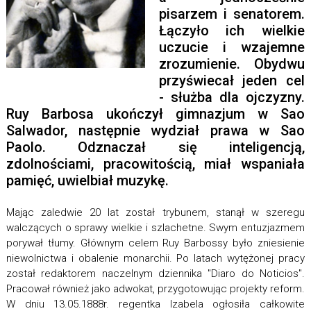
pisarzem i senatorem.
Łączyło ich wielkie
uczucie i wzajemne
zrozumienie. Obydwu
przyświecał jeden cel
- służba dla ojczyzny.
Ruy Barbosa ukończył gimnazjum w Sao
Salwador, następnie wydział prawa w Sao
Paolo. Odznaczał się inteligencją,
zdolnościami, pracowitością, miał wspaniała
pamięć, uwielbiał muzykę.
Mając zaledwie 20 lat został trybunem, stanął w szeregu
walczących o sprawy wielkie i szlachetne. Swym entuzjazmem
porywał tłumy. Głównym celem Ruy Barbossy było zniesienie
niewolnictwa i obalenie monarchii. Po latach wytężonej pracy
został redaktorem naczelnym dziennika "Diaro do Noticios".
Pracował również jako adwokat, przygotowując projekty reform.
W dniu 13.05.1888r. regentka Izabela ogłosiła całkowite