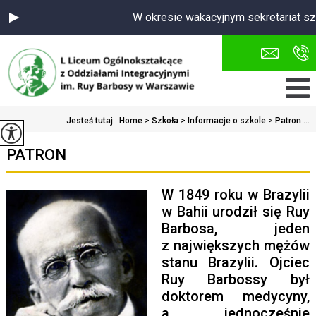
W okresie wakacyjnym sekretariat szk
Jesteś tutaj:
Home
>
Szkoła
>
Informacje o szkole
>
Patron ...
PATRON
W 1849 roku w Brazylii
w Bahii urodził się Ruy
Barbosa, jeden
z największych mężów
stanu Brazylii. Ojciec
Ruy Barbossy był
doktorem medycyny,
a jednocześnie