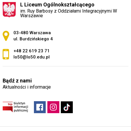
L Liceum Ogólnokształcącego
im. Ruy Barbosy z Oddziałami Integracyjnymi W
Warszawie
Adres pocztowy:
03-480 Warszawa
ul. Burdzińskiego 4
+48 22 619 23 71
lo50@lo50.edu.pl
Bądź z nami
Aktualności i informacje