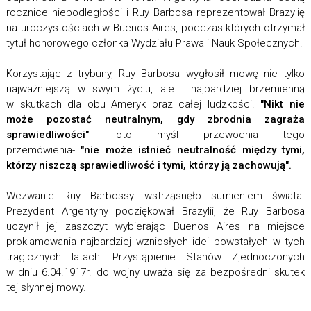
rocznice niepodległości i Ruy Barbosa reprezentował Brazylię
na uroczystościach w Buenos Aires, podczas których otrzymał
tytuł honorowego członka Wydziału Prawa i Nauk Społecznych.
Korzystając z trybuny, Ruy Barbosa wygłosił mowę nie tylko
najważniejszą w swym życiu, ale i najbardziej brzemienną
w skutkach dla obu Ameryk oraz całej ludzkości.
"Nikt nie
może pozostać neutralnym, gdy zbrodnia zagraża
sprawiedliwości"
- oto myśl przewodnia tego
przemówienia-
"nie może istnieć neutralność między tymi,
którzy niszczą sprawiedliwość i tymi, którzy ją zachowują".
Wezwanie Ruy Barbossy wstrząsnęło sumieniem świata.
Prezydent Argentyny podziękował Brazylii, że Ruy Barbosa
uczynił jej zaszczyt wybierając Buenos Aires na miejsce
proklamowania najbardziej wzniosłych idei powstałych w tych
tragicznych latach. Przystąpienie Stanów Zjednoczonych
w dniu 6.04.1917r. do wojny uważa się za bezpośredni skutek
tej słynnej mowy.