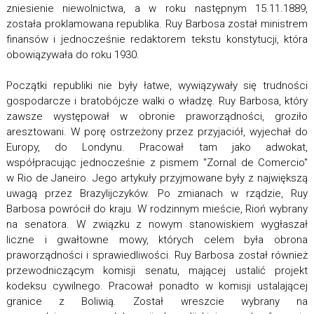
zniesienie niewolnictwa, a w roku następnym 15.11.1889,
została proklamowana republika. Ruy Barbosa został ministrem
finansów i jednocześnie redaktorem tekstu konstytucji, która
obowiązywała do roku 1930.
Początki republiki nie były łatwe, wywiązywały się trudności
gospodarcze i bratobójcze walki o władzę. Ruy Barbosa, który
zawsze występował w obronie praworządności, groziło
aresztowani. W porę ostrzeżony przez przyjaciół, wyjechał do
Europy, do Londynu. Pracował tam jako adwokat,
współpracując jednocześnie z pismem "Zornal de Comercio"
w Rio de Janeiro. Jego artykuły przyjmowane były z największą
uwagą przez Brazylijczyków. Po zmianach w rządzie, Ruy
Barbosa powrócił do kraju. W rodzinnym mieście, Rioń wybrany
na senatora. W związku z nowym stanowiskiem wygłaszał
liczne i gwałtowne mowy, których celem była obrona
praworządności i sprawiedliwości. Ruy Barbosa został również
przewodniczącym komisji senatu, mającej ustalić projekt
kodeksu cywilnego. Pracował ponadto w komisji ustalającej
granice z Boliwią. Został wreszcie wybrany na