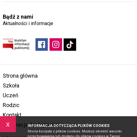
Bądź z nami
Aktualności i informacje
Strona główna
Szkoła
Uczeń
Rodzic
Kontakt
x
Deklaracja dostępności
INFORMACJA DOTYCZĄCA PLIKÓW COOKIES
Strona korzysta z plików cookies. Możesz określić warunki
przechowywania lub dostępu do plików cookies w Twojej