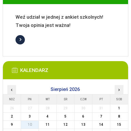
Weź udział w jednej z ankiet szkolnych!
Twoja opinia jest ważna!
KALENDARZ
‹
Sierpień 2026
›
NDZ
PN
WT
ŚR
CZW
PT
SOB
26
27
28
29
30
31
1
2
3
4
5
6
7
8
9
10
11
12
13
14
15