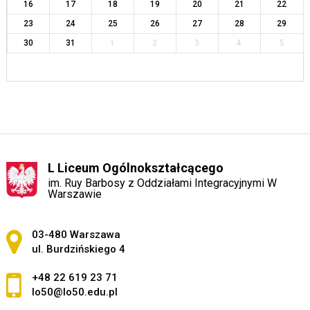
16
17
18
19
20
21
22
23
24
25
26
27
28
29
30
31
1
2
3
4
5
L Liceum Ogólnokształcącego
im. Ruy Barbosy z Oddziałami Integracyjnymi W
Warszawie
Adres pocztowy:
03-480 Warszawa
ul. Burdzińskiego 4
+48 22 619 23 71
lo50@lo50.edu.pl