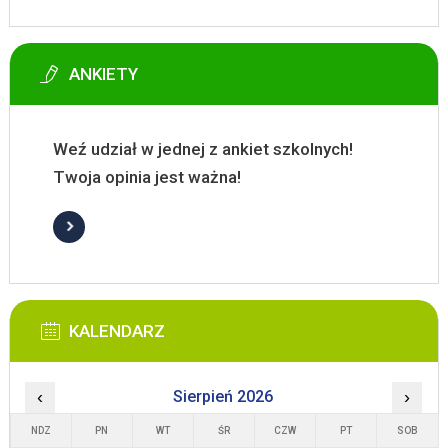
ANKIETY
Weź udział w jednej z ankiet szkolnych!
Twoja opinia jest ważna!
KALENDARZ
‹
Sierpień 2026
›
NDZ
PN
WT
ŚR
CZW
PT
SOB