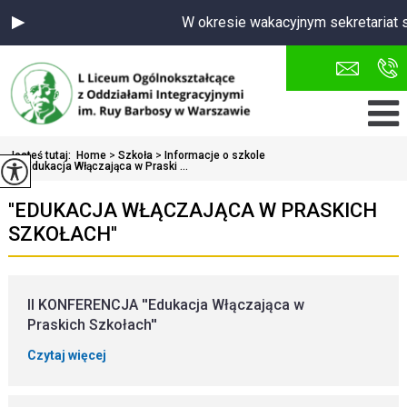
W okresie wakacyjnym sekretariat s
Jesteś tutaj:
Home
>
Szkoła
>
Informacje o szkole
>
''Edukacja Włączająca w Praski ...
''EDUKACJA WŁĄCZAJĄCA W PRASKICH
SZKOŁACH''
II KONFERENCJA ''Edukacja Włączająca w
Praskich Szkołach''
Czytaj więcej