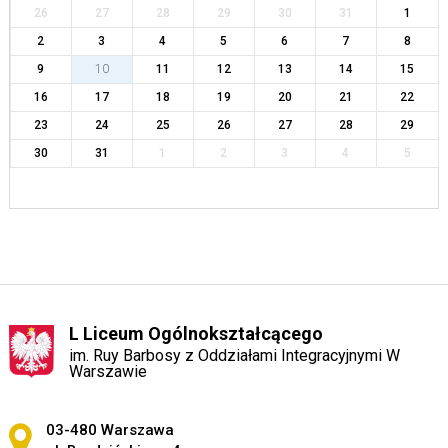
26
27
28
29
30
31
1
2
3
4
5
6
7
8
9
10
11
12
13
14
15
16
17
18
19
20
21
22
23
24
25
26
27
28
29
30
31
1
2
3
4
5
L Liceum Ogólnokształcącego
im. Ruy Barbosy z Oddziałami Integracyjnymi W
Warszawie
Adres pocztowy:
03-480 Warszawa