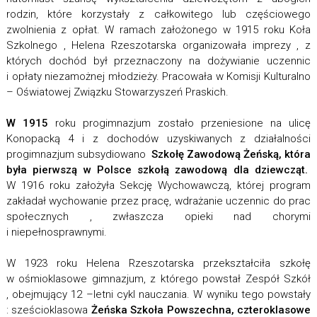
rodzin, które korzystały z całkowitego lub częściowego
zwolnienia z opłat. W ramach założonego w 1915 roku Koła
Szkolnego , Helena Rzeszotarska organizowała imprezy , z
których dochód był przeznaczony na dożywianie uczennic
i opłaty niezamożnej młodzieży. Pracowała w Komisji Kulturalno
– Oświatowej Związku Stowarzyszeń Praskich.
W 1915
roku progimnazjum zostało przeniesione na ulicę
Konopacką 4 i z dochodów uzyskiwanych z działalności
progimnazjum subsydiowano
Szkołę Zawodową Żeńską, która
była pierwszą w Polsce szkołą zawodową dla dziewcząt.
W 1916 roku założyła Sekcję Wychowawczą, której program
zakładał wychowanie przez pracę, wdrażanie uczennic do prac
społecznych , zwłaszcza opieki nad chorymi
i niepełnosprawnymi.
W 1923 roku Helena Rzeszotarska przekształciła szkołę
w ośmioklasowe gimnazjum, z którego powstał Zespół Szkół
, obejmujący 12 –letni cykl nauczania. W wyniku tego powstały
: sześcioklasowa
Żeńska Szkoła Powszechna, czteroklasowe