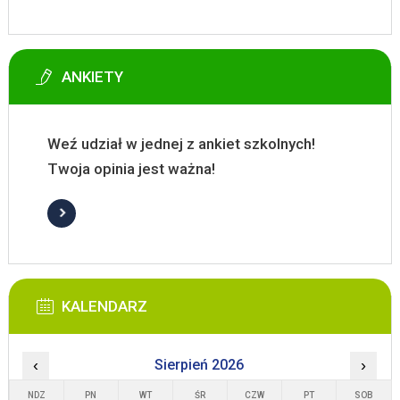
ANKIETY
Weź udział w jednej z ankiet szkolnych!
Twoja opinia jest ważna!
KALENDARZ
‹
Sierpień 2026
›
NDZ
PN
WT
ŚR
CZW
PT
SOB