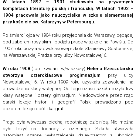
W latach 1897 – 1901 studiowała na prywatnych
kompletach literaturę polską i francuską. W latach 1902 –
1904 pracowała jako nauczycielka w szkole elementarnej
przy kościele sw. Katarzyny w Petersburgu.
Po śmierci ojca w 1904 roku przyjechała do Warszawy, będącej
pod zaborem rosyjskim i podjęła pracę w szkole na Powiślu. Od
1907 roku uczyła w dwuklasowej szkole Stanisławy Gostomskiej
na Warszawskiej Pradze przy ulicy Nowostalowej 6.
W roku 1908
( po likwidacji w/w szkoły)
Helena Rzeszotarska
otworzyła czteroklasowe progimnazjum
przy ulicy
Nowostalowej 6. W roku 1909 roku uzyskała zezwolenie na
prowadzenia klasy wstępnej. Od tego czasu szkoła liczyła trzy
klasy wstępne i cztery gimnazjum. Niedozwolone przez rząd
carski lekcje historii i geografii Polski prowadzono pod
pozorem lekcji robót i kaligrafii.
Praga była wówczas biedną, robotniczą dzielnicą. Nie można
było liczyć na dochody z czesnego. Szkoła stwarzała
natomiast szansę wykształcenia dziewczętom z ubogich