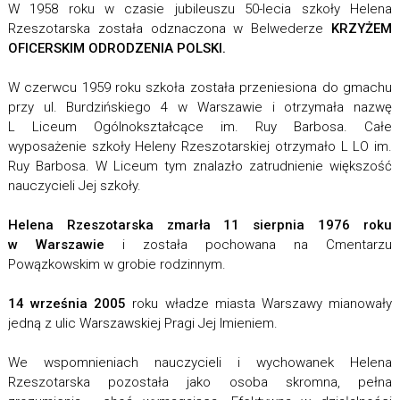
W 1958 roku w czasie jubileuszu 50-lecia szkoły Helena
Rzeszotarska została odznaczona w Belwederze
KRZYŻEM
OFICERSKIM ODRODZENIA POLSKI.
W czerwcu 1959 roku szkoła została przeniesiona do gmachu
przy ul. Burdzińskiego 4 w Warszawie i otrzymała nazwę
L Liceum Ogólnokształcące im. Ruy Barbosa. Całe
wyposażenie szkoły Heleny Rzeszotarskiej otrzymało L LO im.
Ruy Barbosa. W Liceum tym znalazło zatrudnienie większość
nauczycieli Jej szkoły.
Helena Rzeszotarska zmarła 11 sierpnia 1976 roku
w Warszawie
i została pochowana na Cmentarzu
Powązkowskim w grobie rodzinnym.
14 września 2005
roku władze miasta Warszawy mianowały
jedną z ulic Warszawskiej Pragi Jej Imieniem.
We wspomnieniach nauczycieli i wychowanek Helena
Rzeszotarska pozostała jako osoba skromna, pełna