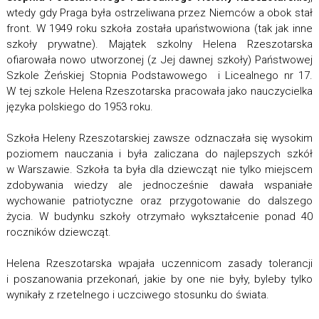
wtedy gdy Praga była ostrzeliwana przez Niemców a obok stał
front. W 1949 roku szkoła została upaństwowiona (tak jak inne
szkoły prywatne). Majątek szkolny Helena Rzeszotarska
ofiarowała nowo utworzonej (z Jej dawnej szkoły) Państwowej
Szkole Żeńskiej Stopnia Podstawowego i Licealnego nr 17.
W tej szkole Helena Rzeszotarska pracowała jako nauczycielka
języka polskiego do 1953 roku.
Szkoła Heleny Rzeszotarskiej zawsze odznaczała się wysokim
poziomem nauczania i była zaliczana do najlepszych szkół
w Warszawie. Szkoła ta była dla dziewcząt nie tylko miejscem
zdobywania wiedzy ale jednocześnie dawała wspaniałe
wychowanie patriotyczne oraz przygotowanie do dalszego
życia. W budynku szkoły otrzymało wykształcenie ponad 40
roczników dziewcząt.
Helena Rzeszotarska wpajała uczennicom zasady tolerancji
i poszanowania przekonań, jakie by one nie były, byleby tylko
wynikały z rzetelnego i uczciwego stosunku do świata.