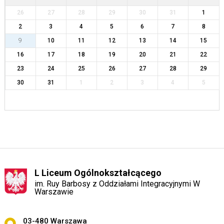
26
27
28
29
30
31
1
2
3
4
5
6
7
8
9
10
11
12
13
14
15
16
17
18
19
20
21
22
23
24
25
26
27
28
29
30
31
1
2
3
4
5
L Liceum Ogólnokształcącego
im. Ruy Barbosy z Oddziałami Integracyjnymi W
Warszawie
Adres pocztowy:
03-480 Warszawa