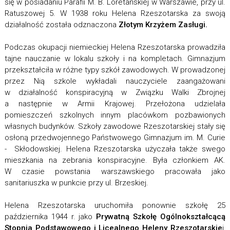
się w posiadaniu Parafii M. B. Loretańskiej w Warszawie, przy ul.
Ratuszowej 5. W 1938 roku Helena Rzeszotarska za swoją
działalność została odznaczona
Złotym Krzyżem Zasługi.
Podczas okupacji niemieckiej Helena Rzeszotarska prowadziła
tajne nauczanie w lokalu szkoły i na kompletach. Gimnazjum
przekształciła w różne typy szkół zawodowych. W prowadzonej
przez Nią szkole wykładali nauczyciele zaangażowani
w działalność konspiracyjną w Związku Walki Zbrojnej
a następnie w Armii Krajowej. Przełożona udzielała
pomieszczeń szkolnych innym placówkom pozbawionych
własnych budynków. Szkoły zawodowe Rzeszotarskiej stały się
osłoną przedwojennego Państwowego Gimnazjum im. M. Curie
- Skłodowskiej. Helena Rzeszotarska użyczała także swego
mieszkania na zebrania konspiracyjne. Była członkiem AK.
W czasie powstania warszawskiego pracowała jako
sanitariuszka w punkcie przy ul. Brzeskiej.
Helena Rzeszotarska uruchomiła ponownie szkołę 25
października 1944 r. jako
Prywatną Szkołę Ogólnokształcącą
Stopnia Podstawowego i Licealnego Heleny Rzeszotarskie
j,