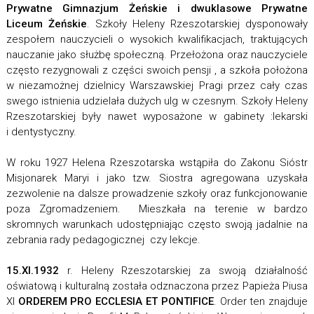
Prywatne Gimnazjum Żeńskie i dwuklasowe Prywatne
Liceum Żeńskie
. Szkoły Heleny Rzeszotarskiej dysponowały
zespołem nauczycieli o wysokich kwalifikacjach, traktujących
nauczanie jako służbę społeczną. Przełożona oraz nauczyciele
często rezygnowali z części swoich pensji , a szkoła położona
w niezamożnej dzielnicy Warszawskiej Pragi przez cały czas
swego istnienia udzielała dużych ulg w czesnym. Szkoły Heleny
Rzeszotarskiej były nawet wyposażone w gabinety :lekarski
i dentystyczny.
W roku 1927 Helena Rzeszotarska wstąpiła do Zakonu Sióstr
Misjonarek Maryi i jako tzw. Siostra agregowana uzyskała
zezwolenie na dalsze prowadzenie szkoły oraz funkcjonowanie
poza Zgromadzeniem. Mieszkała na terenie w bardzo
skromnych warunkach udostępniając często swoją jadalnie na
zebrania rady pedagogicznej czy lekcje.
15.XI.1932
r. Heleny Rzeszotarskiej za swoją działalność
oświatową i kulturalną została odznaczona przez Papieża Piusa
XI
ORDEREM PRO ECCLESIA ET PONTIFICE
. Order ten znajduje