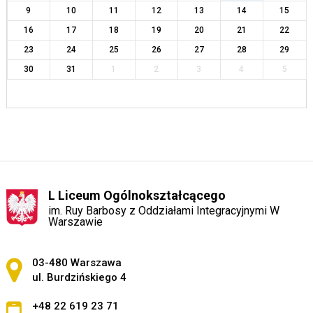
9
10
11
12
13
14
15
16
17
18
19
20
21
22
23
24
25
26
27
28
29
30
31
1
2
3
4
5
L Liceum Ogólnokształcącego
im. Ruy Barbosy z Oddziałami Integracyjnymi W
Warszawie
Adres pocztowy:
03-480 Warszawa
ul. Burdzińskiego 4
+48 22 619 23 71