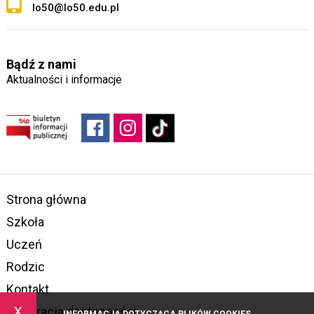
lo50@lo50.edu.pl
Bądź z nami
Aktualności i informacje
Strona główna
Szkoła
Uczeń
Rodzic
Kontakt
x
Deklaracja dostępności