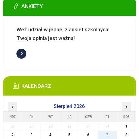
ANKIETY
Weź udział w jednej z ankiet szkolnych!
Twoja opinia jest ważna!
KALENDARZ
‹
Sierpień 2026
›
NDZ
PN
WT
ŚR
CZW
PT
SOB
26
27
28
29
30
31
1
2
3
4
5
6
7
8