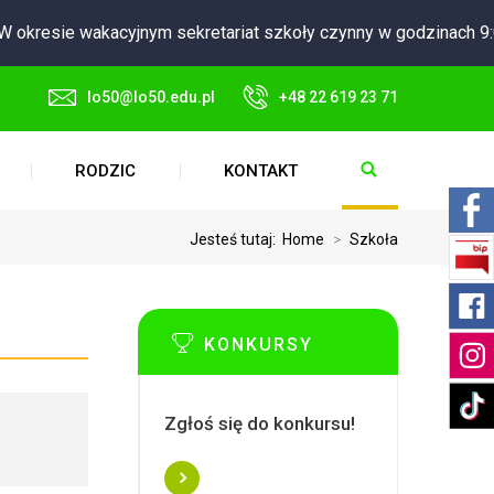
 okresie wakacyjnym sekretariat szkoły czynny w godzinach 9:0
lo50@lo50.edu.pl
+48 22 619 23 71
RODZIC
KONTAKT
Jesteś tutaj:
Home
>
Szkoła
KONKURSY
Zgłoś się do konkursu!