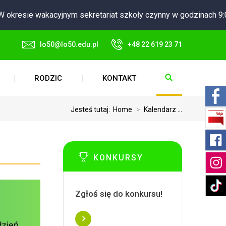
okresie wakacyjnym sekretariat szkoły czynny w godzinach 9:00
lo50@lo50.edu.pl
+48 22 619 23 71
RODZIC
KONTAKT
Jesteś tutaj:
Home
>
Kalendarz ...
KONKURSY
Zgłoś się do konkursu!