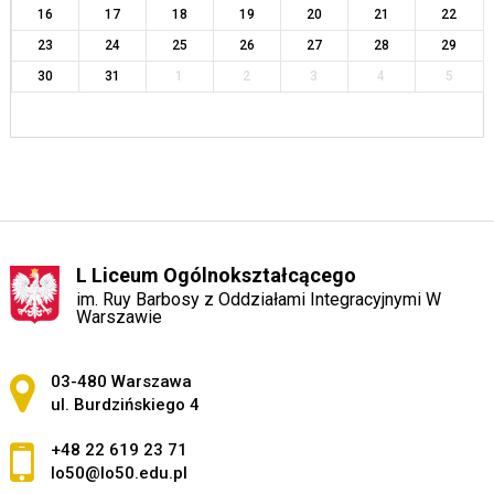
16
17
18
19
20
21
22
23
24
25
26
27
28
29
30
31
1
2
3
4
5
L Liceum Ogólnokształcącego
im. Ruy Barbosy z Oddziałami Integracyjnymi W
Warszawie
Adres pocztowy:
03-480 Warszawa
ul. Burdzińskiego 4
+48 22 619 23 71
lo50@lo50.edu.pl