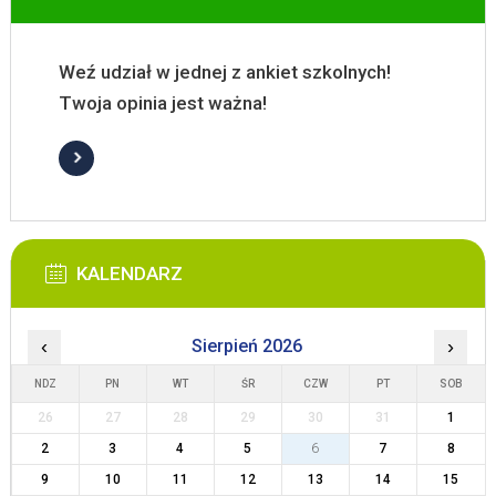
Weź udział w jednej z ankiet szkolnych!
Twoja opinia jest ważna!
KALENDARZ
‹
Sierpień 2026
›
NDZ
PN
WT
ŚR
CZW
PT
SOB
26
27
28
29
30
31
1
2
3
4
5
6
7
8
9
10
11
12
13
14
15