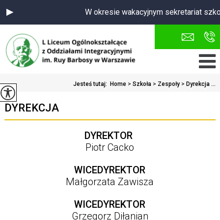
W okresie wakacyjnym sekretariat szkoł
Jesteś tutaj:
Home
>
Szkoła
>
Zespoły
>
Dyrekcja ...
DYREKCJA
DYREKTOR
Piotr Cacko
WICEDYREKTOR
Małgorzata Zawisza
WICEDYREKTOR
Grzegorz Diłanian