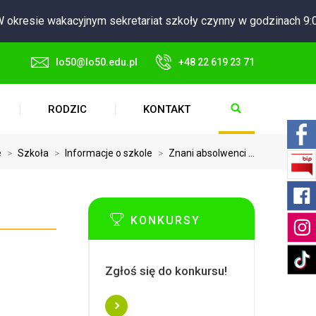
okresie wakacyjnym sekretariat szkoły czynny w godzinach 9:00
lo50@lo50.edu.pl
+48 22 619 23 71
RODZIC
KONTAKT
e
>
Szkoła
>
Informacje o szkole
>
Znani absolwenci ...
KONKURSY
Zgłoś się do konkursu!