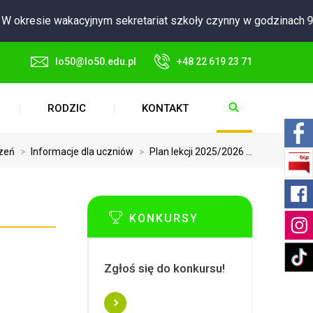
 okresie wakacyjnym sekretariat szkoły czynny w godzinach 9:0
lo50@lo50.edu.pl
+48 22 619 23 71
RODZIC
KONTAKT
zeń
>
Informacje dla uczniów
>
Plan lekcji 2025/2026 ...
KONKURSY
Zgłoś się do konkursu!