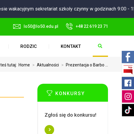
ie wakacyjnym sekretariat szkoły czynny w godzinach 9:00 - 15
lo50@lo50.edu.pl
+48 22 619 23 71
RODZIC
KONTAKT
teś tutaj:
Home
>
Aktualności
>
Prezentacja o Barbo ...
KONKURSY
Zgłoś się do konkursu!