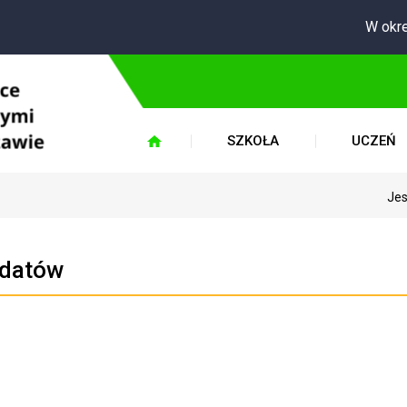
W okres
SZKOŁA
UCZEŃ
Jes
ydatów