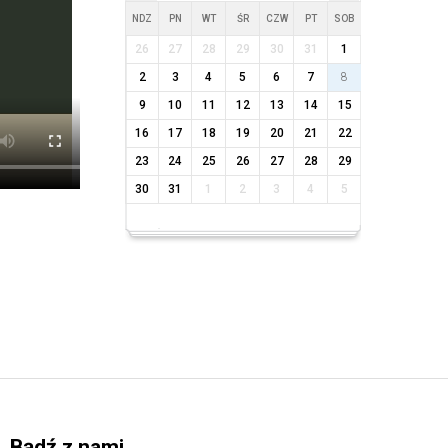
NDZ
PN
WT
ŚR
CZW
PT
SOB
26
27
28
29
30
31
1
2
3
4
5
6
7
8
9
10
11
12
13
14
15
16
17
18
19
20
21
22
23
24
25
26
27
28
29
30
31
1
2
3
4
5
Bądź z nami