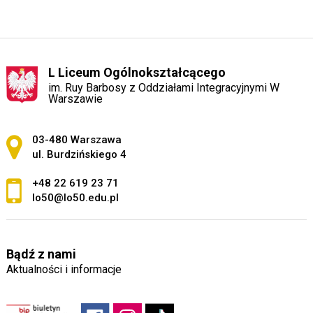
L Liceum Ogólnokształcącego
im. Ruy Barbosy z Oddziałami Integracyjnymi W
Warszawie
Adres pocztowy:
03-480 Warszawa
ul. Burdzińskiego 4
+48 22 619 23 71
lo50@lo50.edu.pl
Bądź z nami
Aktualności i informacje