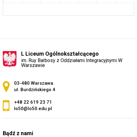
L Liceum Ogólnokształcącego
im. Ruy Barbosy z Oddziałami Integracyjnymi W
Warszawie
Adres pocztowy:
03-480 Warszawa
ul. Burdzińskiego 4
+48 22 619 23 71
lo50@lo50.edu.pl
Bądź z nami