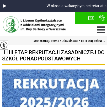
W okresie wakacyjnym sekretariat sz
Jesteś tutaj:
Home
>
Aktualności
>
II i III etap rekrut ...
II I III ETAP REKRUTACJI ZASADNICZEJ DO
SZKÓŁ PONADPODSTAWOWYCH