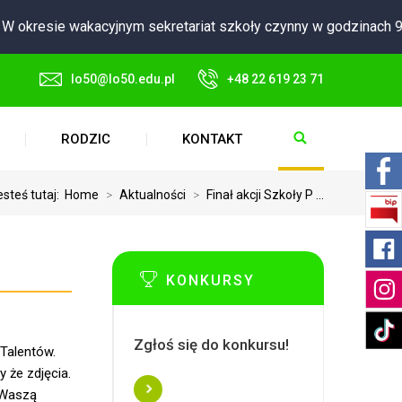
 okresie wakacyjnym sekretariat szkoły czynny w godzinach 9:0
lo50@lo50.edu.pl
+48 22 619 23 71
RODZIC
KONTAKT
esteś tutaj:
Home
>
Aktualności
>
Finał akcji Szkoły P ...
KONKURSY
Zgłoś się do konkursu!
 Talentów.
 że zdjęcia.
 Waszą