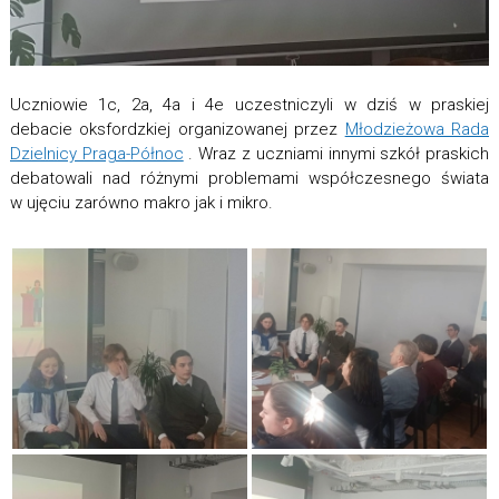
Uczniowie 1c, 2a, 4a i 4e uczestniczyli w dziś w praskiej
debacie oksfordzkiej organizowanej przez
Młodzieżowa Rada
Dzielnicy Praga-Północ
. Wraz z uczniami innymi szkół praskich
debatowali nad różnymi problemami współczesnego świata
w ujęciu zarówno makro jak i mikro.