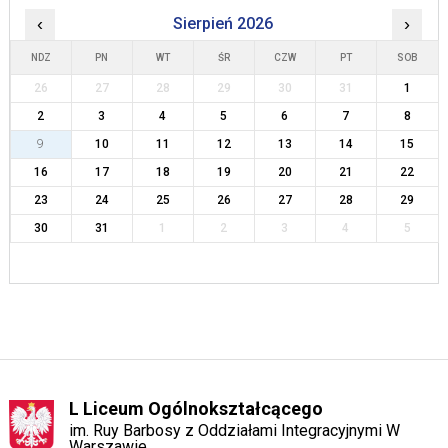
‹
Sierpień 2026
›
NDZ
PN
WT
ŚR
CZW
PT
SOB
26
27
28
29
30
31
1
2
3
4
5
6
7
8
9
10
11
12
13
14
15
16
17
18
19
20
21
22
23
24
25
26
27
28
29
30
31
1
2
3
4
5
L Liceum Ogólnokształcącego
im. Ruy Barbosy z Oddziałami Integracyjnymi W
Warszawie