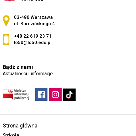
Adres pocztowy:
03-480 Warszawa
ul. Burdzińskiego 4
+48 22 619 23 71
lo50@lo50.edu.pl
Bądź z nami
Aktualności i informacje
Strona główna
Szkoła