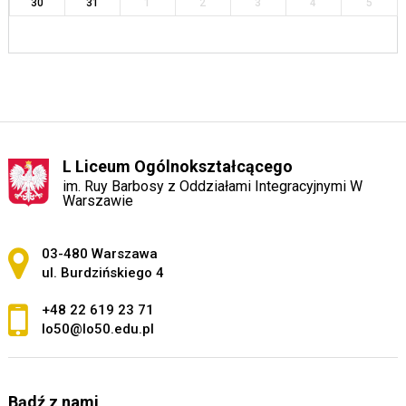
30
31
1
2
3
4
5
L Liceum Ogólnokształcącego
im. Ruy Barbosy z Oddziałami Integracyjnymi W
Warszawie
Adres pocztowy:
03-480 Warszawa
ul. Burdzińskiego 4
+48 22 619 23 71
lo50@lo50.edu.pl
Bądź z nami