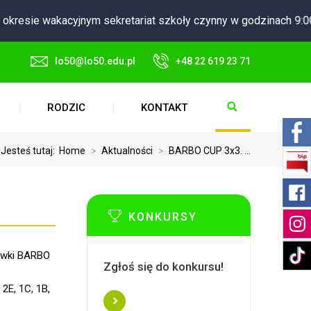
ie wakacyjnym sekretariat szkoły czynny w godzinach 9:00 - 15
lo50@lo50.edu.pl
+48 22 619 23 71
RODZIC
KONTAKT
Jesteś tutaj:
Home
>
Aktualności
>
BARBO CUP 3x3. ...
KONKURSY
kówki BARBO
Zgłoś się do konkursu!
 2E, 1C, 1B,