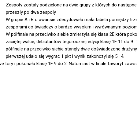
Zespoły zostały podzielone na dwie grupy z których do następn
przeszły po dwa zespoły.
W grupie A i B o awansie zdecydowała mała tabela pomiędzy tr
zespołami co świadczy o bardzo wysokim i wyrównanym poziom
W półfinale na przeciwko siebie zmierzyła się klasa 2E która pok
zaciętej walce, debiutantów tegorocznej edycji klasę 1F 11 do 9 
półfinale na przeciwko siebie stanęły dwie doświadczone drużyny: 
pierwszej udało się wygrać 1 pkt i wynik zakonczyl się 5 : 4.
 tory i pokonała klasę 1F 9 do 2. Natomiast w finale faworyt zawo