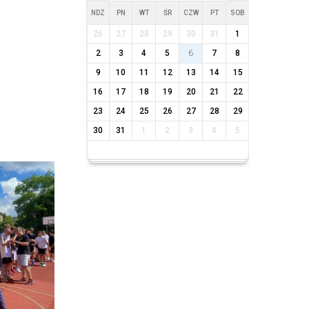
NDZ
PN
WT
ŚR
CZW
PT
SOB
26
27
28
29
30
31
1
2
3
4
5
6
7
8
9
10
11
12
13
14
15
16
17
18
19
20
21
22
23
24
25
26
27
28
29
30
31
1
2
3
4
5