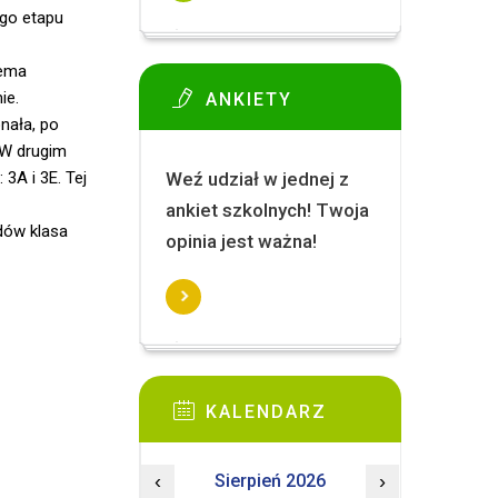
ego etapu
zema
ie.
ANKIETY
onała, po
. W drugim
3A i 3E. Tej
Weź udział w jednej z
ankiet szkolnych! Twoja
dów klasa
opinia jest ważna!
KALENDARZ
‹
Sierpień 2026
›