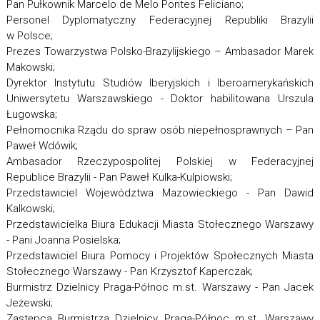
Pan Pułkownik Marcelo de Melo Pontes Feliciano;
Personel Dyplomatyczny Federacyjnej Republiki Brazylii
w Polsce;
Prezes Towarzystwa Polsko-Brazylijskiego – Ambasador Marek
Makowski;
Dyrektor Instytutu Studiów Iberyjskich i Iberoamerykańskich
Uniwersytetu Warszawskiego - Doktor habilitowana Urszula
Ługowska;
Pełnomocnika Rządu do spraw osób niepełnosprawnych – Pan
Paweł Wdówik;
Ambasador Rzeczypospolitej Polskiej w Federacyjnej
Republice Brazylii - Pan Paweł Kulka-Kulpiowski;
Przedstawiciel Województwa Mazowieckiego - Pan Dawid
Kalkowski;
Przedstawicielka Biura Edukacji Miasta Stołecznego Warszawy
- Pani Joanna Posielska;
Przedstawiciel Biura Pomocy i Projektów Społecznych Miasta
Stołecznego Warszawy - Pan Krzysztof Kaperczak;
Burmistrz Dzielnicy Praga-Północ m.st. Warszawy - Pan Jacek
Jeżewski;
Zastępca Burmistrza Dzielnicy Praga-Północ m.st. Warszawy