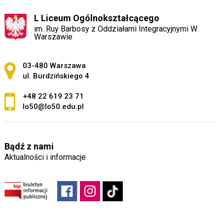
L Liceum Ogólnokształcącego
im. Ruy Barbosy z Oddziałami Integracyjnymi W
Warszawie
Adres pocztowy:
03-480 Warszawa
ul. Burdzińskiego 4
+48 22 619 23 71
lo50@lo50.edu.pl
Bądź z nami
Aktualności i informacje