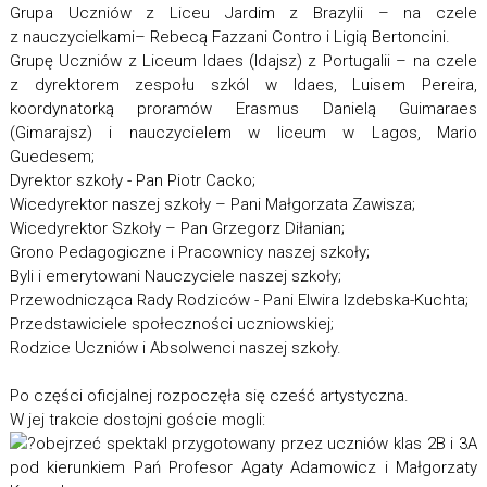
Grupa Uczniów z Liceu Jardim z Brazylii – na czele
z nauczycielkami– Rebecą Fazzani Contro i Ligią Bertoncini.
Grupę Uczniów z Liceum Idaes (Idajsz) z Portugalii – na czele
z dyrektorem zespołu szkól w Idaes, Luisem Pereira,
koordynatorką proramów Erasmus Danielą Guimaraes
(Gimarajsz) i nauczycielem w liceum w Lagos, Mario
Guedesem;
Dyrektor szkoły - Pan Piotr Cacko;
Wicedyrektor naszej szkoły – Pani Małgorzata Zawisza;
Wicedyrektor Szkoły – Pan Grzegorz Diłanian;
Grono Pedagogiczne i Pracownicy naszej szkoły;
Byli i emerytowani Nauczyciele naszej szkoły;
Przewodnicząca Rady Rodziców - Pani Elwira Izdebska-Kuchta;
Przedstawiciele społeczności uczniowskiej;
Rodzice Uczniów i Absolwenci naszej szkoły.
Po części oficjalnej rozpoczęła się cześć artystyczna.
W jej trakcie dostojni goście mogli:
obejrzeć spektakl przygotowany przez uczniów klas 2B i 3A
pod kierunkiem Pań Profesor Agaty Adamowicz i Małgorzaty