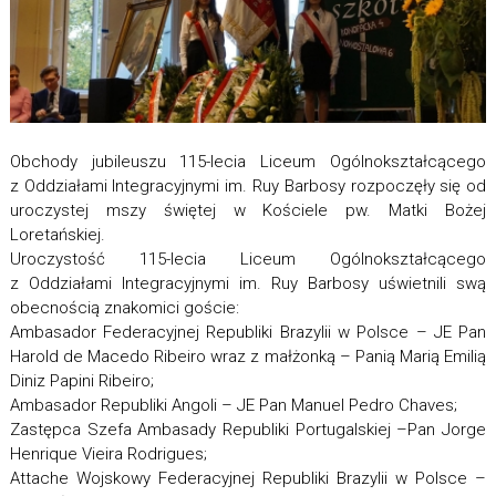
Obchody jubileuszu 115-lecia Liceum Ogólnokształcącego
z Oddziałami Integracyjnymi im. Ruy Barbosy rozpoczęły się od
uroczystej mszy świętej w Kościele pw. Matki Bożej
Loretańskiej.
Uroczystość 115-lecia Liceum Ogólnokształcącego
z Oddziałami Integracyjnymi im. Ruy Barbosy uświetnili swą
obecnością znakomici goście:
Ambasador Federacyjnej Republiki Brazylii w Polsce – JE Pan
Harold de Macedo Ribeiro wraz z małżonką – Panią Marią Emilią
Diniz Papini Ribeiro;
Ambasador Republiki Angoli – JE Pan Manuel Pedro Chaves;
Zastępca Szefa Ambasady Republiki Portugalskiej –Pan Jorge
Henrique Vieira Rodrigues;
Attache Wojskowy Federacyjnej Republiki Brazylii w Polsce –