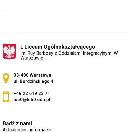
L Liceum Ogólnokształcącego
im. Ruy Barbosy z Oddziałami Integracyjnymi W
Warszawie
Adres pocztowy:
03-480 Warszawa
ul. Burdzińskiego 4
+48 22 619 23 71
lo50@lo50.edu.pl
Bądź z nami
Aktualności i informacje