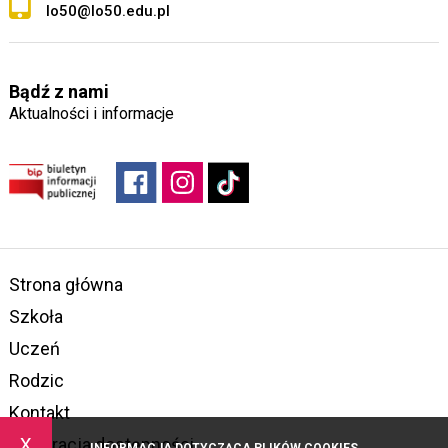
lo50@lo50.edu.pl
Bądź z nami
Aktualności i informacje
Strona główna
Szkoła
Uczeń
Rodzic
Kontakt
x
Deklaracja dostępności