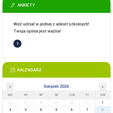
ANKIETY
Weź udział w jednej z ankiet szkolnych!
Twoja opinia jest ważna!
KALENDARZ
‹
Sierpień 2026
›
NDZ
PN
WT
ŚR
CZW
PT
SOB
26
27
28
29
30
31
1
2
3
4
5
6
7
8