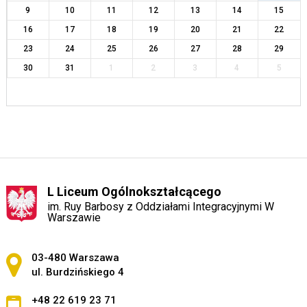
9
10
11
12
13
14
15
16
17
18
19
20
21
22
23
24
25
26
27
28
29
30
31
1
2
3
4
5
L Liceum Ogólnokształcącego
im. Ruy Barbosy z Oddziałami Integracyjnymi W
Warszawie
Adres pocztowy:
03-480 Warszawa
ul. Burdzińskiego 4
+48 22 619 23 71